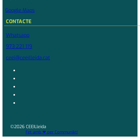
Google Maps
CONTACTE
Whatsapp
973 221 119
ceei@ceeilleida.cat
©2026 CEEILleida
Fet amb ❤ per Communikt!