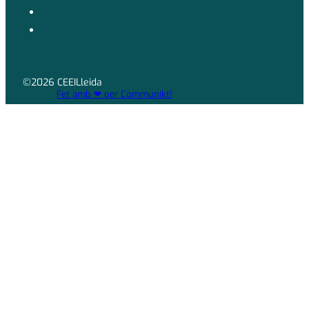
©2026 CEEILleida
Fet amb ❤ per Communikt!