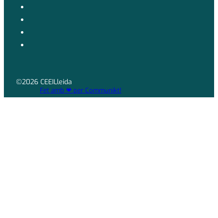
©2026 CEEILleida
Fet amb ❤ per Communikt!