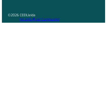
©2026 CEEILleida
Fet amb ❤ per Communikt!