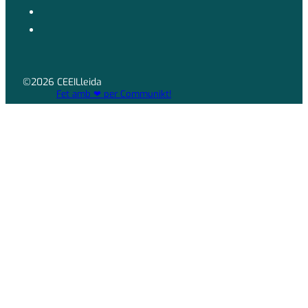
©2026 CEEILleida
Fet amb ❤ per Communikt!