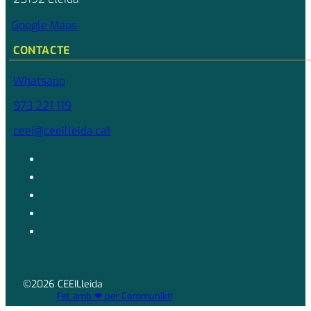
Google Maps
CONTACTE
Whatsapp
973 221 119
ceei@ceeilleida.cat
©2026 CEEILleida
Fet amb ❤ per Communikt!