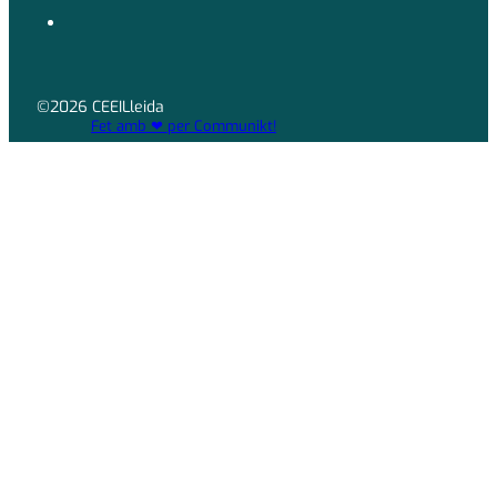
©2026 CEEILleida
Fet amb ❤ per Communikt!