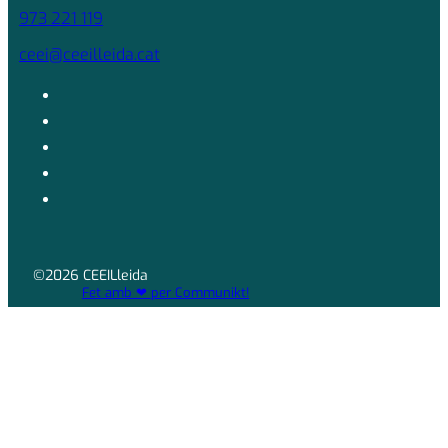
973 221 119
ceei@ceeilleida.cat
©2026 CEEILleida
Fet amb ❤ per Communikt!