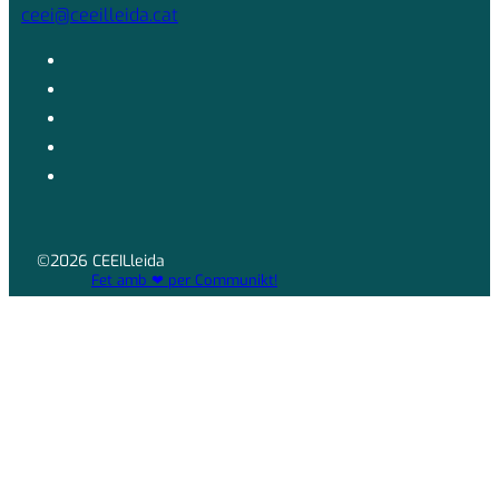
ceei@ceeilleida.cat
©2026 CEEILleida
Fet amb ❤ per Communikt!