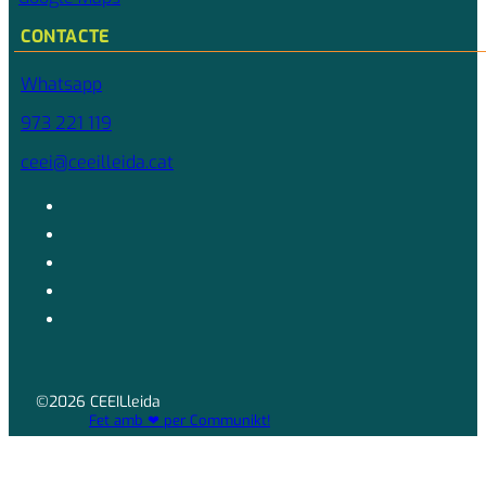
CONTACTE
Whatsapp
973 221 119
ceei@ceeilleida.cat
©2026 CEEILleida
Fet amb ❤ per Communikt!