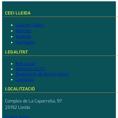
CEEI LLEIDA
Lloguer Sales
Notícies
Agenda
Formació
LEGALITAT
Avís Legal
Memòria 2025
Reglament de Règim Intern
Contactar
LOCALITZACIÓ
Complex de La Caparrella, 97
25192 Lleida
Google Maps