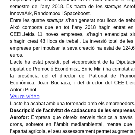
semestre de l’any 2018. Es tracta de les
startups
Aerof
InnovaArk, Randombox i Spaceboost.
Entre les quatre
startups
s’han generat nou llocs de treba
Això comporta que en tot l’any 2018 hagin entrat en
CEEILleida 11 noves empreses, s’hagin emancipat si
s’hagin creat 43 llocs de treball. La inversió total de les
empreses per impulsar la seva creació ha estat de 124.
euros.
L’acte ha estat presidit pel vicepresident de la Diputaci
diputat de Promoció Econòmica, Enric Mir, i ha comptat 
la presència del el director del Patronat de Promo
Econòmica, Joan Buchaca, i del director del CEEILlei
Antoni Piñol.
Veure vídeo
L’acte ha acabat amb una torronada amb els emprenedors
Descripció de l’activitat de cadascuna de les empreses
Aerofor:
Empresa que ofereix serveis tècnics a través
drons, sobretot en l’àmbit mediambiental, mentre que
l’apartat agrícola, el seu assessorament permet augmentar