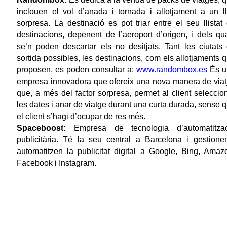
inclouen el vol d’anada i tornada i allotjament a un l
sorpresa. La destinació es pot triar entre el seu llistat
destinacions, depenent de l’aeroport d’origen, i dels qu
se’n poden descartar els no desitjats. Tant les ciutats
sortida possibles, les destinacions, com els allotjaments 
proposen, es poden consultar a:
www.randombox.es
És u
empresa innovadora que ofereix una nova manera de viat
que, a més del factor sorpresa, permet al client seleccio
les dates i anar de viatge durant una curta durada, sense 
el client s’hagi d’ocupar de res més.
Spaceboost:
Empresa de tecnologia d’automatitza
publicitària. Té la seu central a Barcelona i gestione
automatitzen la publicitat digital a Google, Bing, Amaz
Facebook i Instagram.