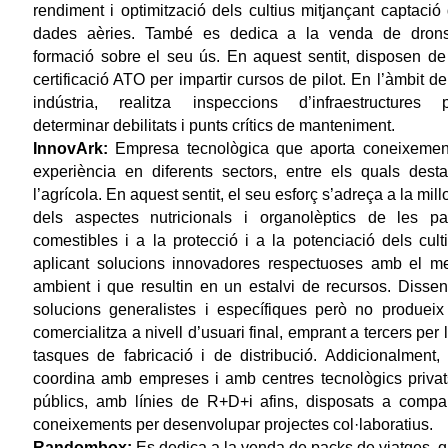
rendiment i optimització dels cultius mitjançant captació
dades aèries. També es dedica a la venda de dron
formació sobre el seu ús. En aquest sentit, disposen de
certificació ATO per impartir cursos de pilot. En l’àmbit de
indústria, realitza inspeccions d’infraestructures 
determinar debilitats i punts crítics de manteniment.
InnovArk:
Empresa tecnològica que aporta coneixemen
experiència en diferents sectors, entre els quals dest
l’agrícola. En aquest sentit, el seu esforç s’adreça a la mill
dels aspectes nutricionals i organolèptics de les pa
comestibles i a la protecció i a la potenciació dels cult
aplicant solucions innovadores respectuoses amb el m
ambient i que resultin en un estalvi de recursos. Disse
solucions generalistes i específiques però no produeix
comercialitza a nivell d’usuari final, emprant a tercers per 
tasques de fabricació i de distribució. Addicionalment,
coordina amb empreses i amb centres tecnològics privat
públics, amb línies de R+D+i afins, disposats a compar
coneixements per desenvolupar projectes col·laboratius.
Randombox:
Es dedica a la venda de packs de viatges, 