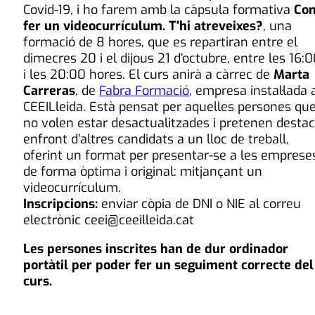
Covid-19, i ho farem amb la càpsula formativa
Co
fer un videocurrículum. T’hi atreveixes?
, una
formació de 8 hores, que es repartiran entre el
dimecres 20 i el dijous 21 d’octubre, entre les 16:
i les 20:00 hores. El curs anirà a càrrec de
Marta
Carreras
, de
Fabra Formació
, empresa instal·lada 
CEEILleida. Està pensat per aquelles persones qu
no volen estar desactualitzades i pretenen desta
enfront d’altres candidats a un lloc de treball,
oferint un format per presentar-se a les emprese
de forma òptima i original: mitjançant un
videocurrículum.
Inscripcions:
enviar còpia de DNI o NIE al correu
electrònic ceei@ceeilleida.cat
Les persones inscrites han de dur ordinador
portàtil per poder fer un seguiment correcte del
curs.