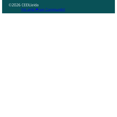
©2026 CEEILleida
Fet amb ❤ per Communikt!