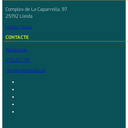
Complex de La Caparrella, 97
25192 Lleida
Google Maps
CONTACTE
Whatsapp
973 221 119
ceei@ceeilleida.cat