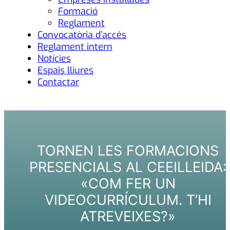
Formació
Reglament
Convocatòria d’accés
Reglament intern
Notícies
Espais lliures
Contactar
TORNEN LES FORMACIONS
PRESENCIALS AL CEEILLEIDA:
«COM FER UN
VIDEOCURRÍCULUM. T’HI
ATREVEIXES?»