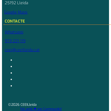
25192 Lleida
Google Maps
CONTACTE
Whatsapp
973 221 119
ceei@ceeilleida.cat
©2026 CEEILleida
Fet amb ❤ per Communikt!