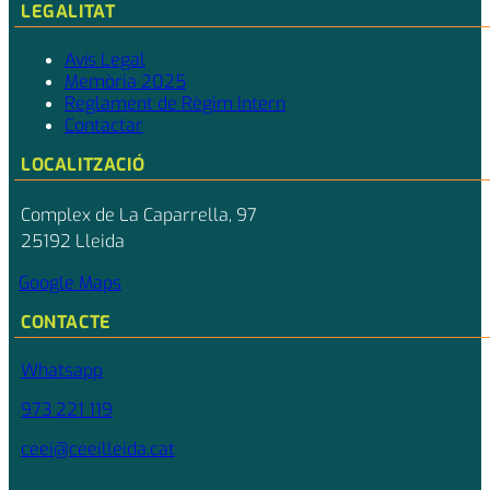
LEGALITAT
Avís Legal
Memòria 2025
Reglament de Règim Intern
Contactar
LOCALITZACIÓ
Complex de La Caparrella, 97
25192 Lleida
Google Maps
CONTACTE
Whatsapp
973 221 119
ceei@ceeilleida.cat