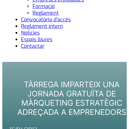
Formació
Reglament
Convocatòria d’accés
Reglament intern
Notícies
Espais lliures
Contactar
TÀRREGA IMPARTEIX UNA
JORNADA GRATUÏTA DE
MÀRQUETING ESTRATÈGIC
ADREÇADA A EMPRENEDORS