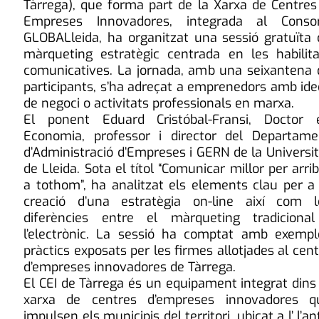
Tàrrega), que forma part de la Xarxa de Centres 
Empreses Innovadores, integrada al Consor
GLOBALleida, ha organitzat una sessió gratuïta 
màrqueting estratègic centrada en les habilita
comunicatives. La jornada, amb una seixantena 
participants, s’ha adreçat a emprenedors amb ide
de negoci o activitats professionals en marxa.
El ponent Eduard Cristóbal-Fransi, Doctor 
Economia, professor i director del Departame
d’Administració d’Empreses i GERN de la Universi
de Lleida. Sota el títol “Comunicar millor per arri
a tothom”, ha analitzat els elements clau per a 
creació d’una estratègia on-line així com l
diferències entre el màrqueting tradicional
l’electrònic. La sessió ha comptat amb exempl
pràctics exposats per les firmes allotjades al cen
d’empreses innovadores de Tàrrega.
El CEI de Tàrrega és un equipament integrat dins
xarxa de centres d’empreses innovadores q
impulsen els municipis del territori, ubicat a l’ l’an