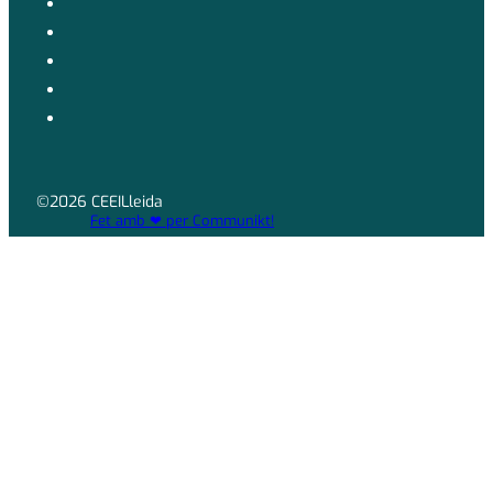
©2026 CEEILleida
Fet amb ❤ per Communikt!