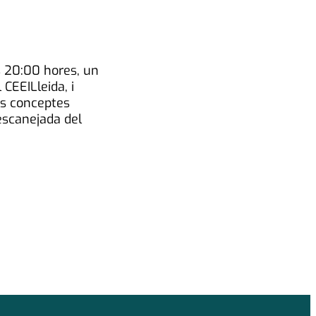
es 20:00 hores, un
 CEEILleida, i
ls conceptes
 escanejada del