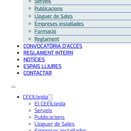
Serveis
Publicacions
Lloguer de Sales
Empreses instal·lades
Formació
Reglament
CONVOCATÒRIA D’ACCÉS
REGLAMENT INTERN
NOTÍCIES
ESPAIS LLIURES
CONTACTAR
CEEILleida
El CEEILleida
Serveis
Publicacions
Lloguer de Sales
Empreses instal·lades