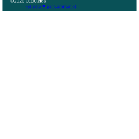
©2026 CEEILleida
Fet amb ❤ per Communikt!