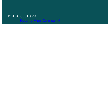
©2026 CEEILleida
Fet amb ❤ per Communikt!