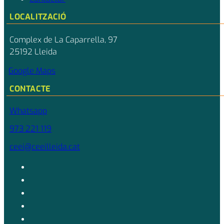
LOCALITZACIÓ
Complex de La Caparrella, 97
25192 Lleida
Google Maps
CONTACTE
Whatsapp
973 221 119
ceei@ceeilleida.cat