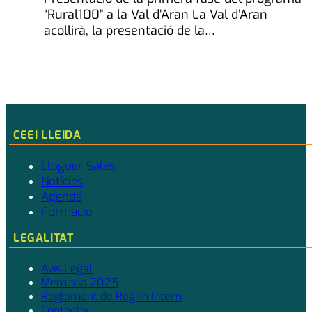
“Rural100” a la Val d’Aran La Val d’Aran
acollirà, la presentació de la…
CEEI LLEIDA
Lloguer Sales
Notícies
Agenda
Formació
LEGALITAT
Avís Legal
Memòria 2025
Reglament de Règim Intern
Contactar