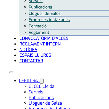
Serveis
Publicacions
Lloguer de Sales
Empreses instal·lades
Formació
Reglament
CONVOCATÒRIA D’ACCÉS
REGLAMENT INTERN
NOTÍCIES
ESPAIS LLIURES
CONTACTAR
CEEILleida
El CEEILleida
Serveis
Publicacions
Lloguer de Sales
Empreses instal·lades