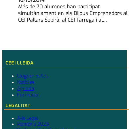
16/10/2014
Més de 70 alumnes han participat
simultàniament en els Dijous Emprenedors al
CEI Pallars Sobirà, al CEI Tàrrega i al…
CEEI LLEIDA
Lloguer Sales
Notícies
Agenda
Formació
LEGALITAT
Avís Legal
Memòria 2025