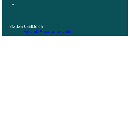
©2026 CEEILleida
Fet amb ❤ per Communikt!