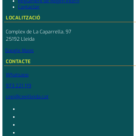
Reglament de Règim Intern
Contactar
LOCALITZACIÓ
Complex de La Caparrella, 97
25192 Lleida
Google Maps
CONTACTE
Whatsapp
973 221 119
ceei@ceeilleida.cat