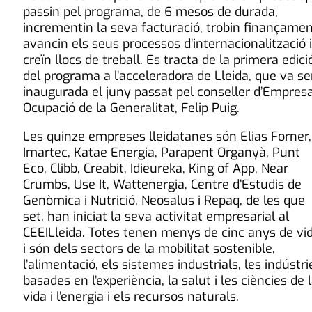
passin pel programa, de 6 mesos de durada,
incrementin la seva facturació, trobin finançamen
avancin els seus processos d’internacionalització i
creïn llocs de treball. Es tracta de la primera edici
del programa a l’acceleradora de Lleida, que va se
inaugurada el juny passat pel conseller d’Empresa
Ocupació de la Generalitat, Felip Puig.
Les quinze empreses lleidatanes són Elias Forner,
Imartec, Katae Energia, Parapent Organyà, Punt
Eco, Clibb, Creabit, Idieureka, King of App, Near
Crumbs, Use It, Wattenergia, Centre d’Estudis de
Genòmica i Nutrició, Neosalus i Repaq, de les que
set, han iniciat la seva activitat empresarial al
CEEILleida. Totes tenen menys de cinc anys de vi
i són dels sectors de la mobilitat sostenible,
l’alimentació, els sistemes industrials, les indústri
basades en l’experiència, la salut i les ciències de 
vida i l’energia i els recursos naturals.