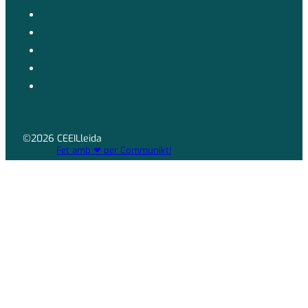
©2026 CEEILleida
Fet amb ❤ per Communikt!