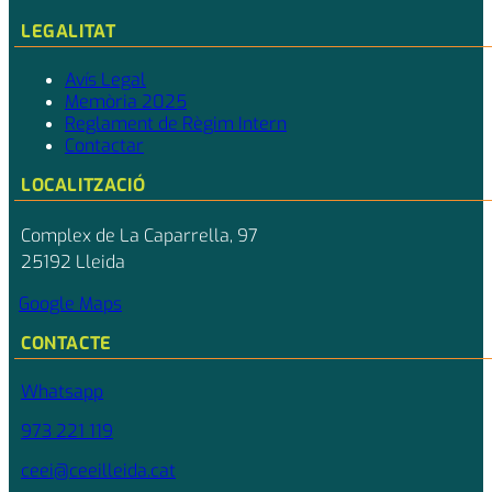
LEGALITAT
Avís Legal
Memòria 2025
Reglament de Règim Intern
Contactar
LOCALITZACIÓ
Complex de La Caparrella, 97
25192 Lleida
Google Maps
CONTACTE
Whatsapp
973 221 119
ceei@ceeilleida.cat