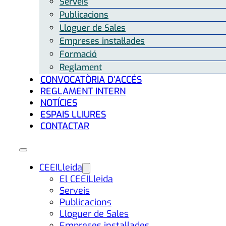
Serveis
Publicacions
Lloguer de Sales
Empreses instal·lades
Formació
Reglament
CONVOCATÒRIA D’ACCÉS
REGLAMENT INTERN
NOTÍCIES
ESPAIS LLIURES
CONTACTAR
CEEILleida
El CEEILleida
Serveis
Publicacions
Lloguer de Sales
Empreses instal·lades