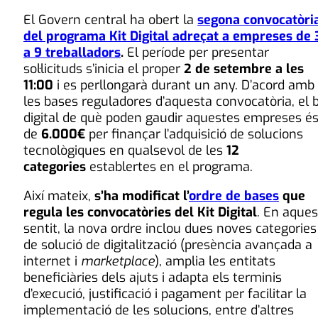
El Govern central ha obert la
segona convocatòri
del programa Kit Digital adreçat a empreses de 
a 9 treballadors
.
El període per presentar
sol·licituds s’inicia el proper
2 de setembre a les
11:00
i es perllongarà durant un any. D’acord amb
les bases reguladores d’aquesta convocatòria, el 
digital de què poden gaudir aquestes empreses é
de
6.000€
per finançar l’adquisició de solucions
tecnològiques en qualsevol de les
12
categories
establertes en el programa.
Així mateix,
s’ha modificat l’
ordre de bases
que
regula les convocatòries del Kit Digital
. En aques
sentit, la nova ordre inclou dues noves categories
de solució de digitalització (presència avançada a
internet i
marketplace
), amplia les entitats
beneficiàries dels ajuts i adapta els terminis
d’execució, justificació i pagament per facilitar la
implementació de les solucions, entre d’altres