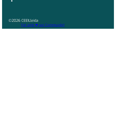
©2026 CEEILleida
Fet amb ❤ per Communikt!