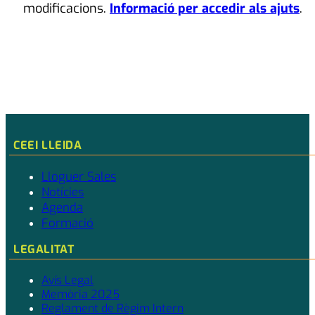
modificacions.
Informació per accedir als ajuts
.
CEEI LLEIDA
Lloguer Sales
Notícies
Agenda
Formació
LEGALITAT
Avís Legal
Memòria 2025
Reglament de Règim Intern