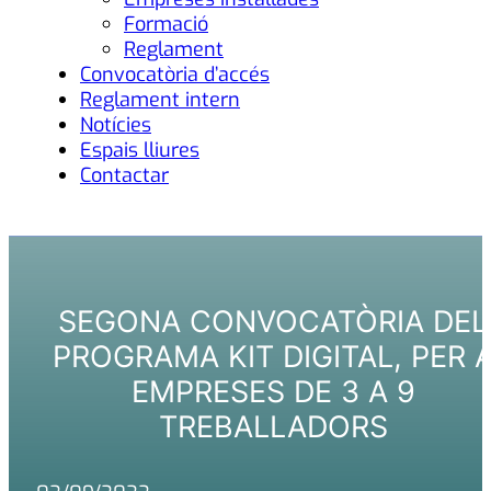
Formació
Reglament
Convocatòria d’accés
Reglament intern
Notícies
Espais lliures
Contactar
SEGONA CONVOCATÒRIA DEL
PROGRAMA KIT DIGITAL, PER 
EMPRESES DE 3 A 9
TREBALLADORS