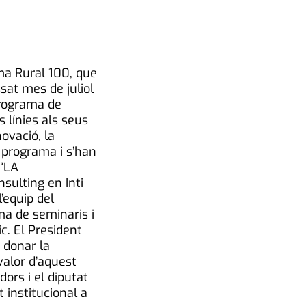
ama Rural 100, que
sat mes de juliol
programa de
 línies als seus
ovació, la
el programa i s’han
 “LA
sulting en Inti
’equip del
ma de seminaris i
c. El President
 donar la
valor d’aquest
ors i el diputat
 institucional a