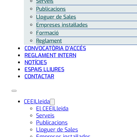
Serveis
Publicacions
Lloguer de Sales
Empreses instal·lades
Formació
Reglament
CONVOCATÒRIA D’ACCÉS
REGLAMENT INTERN
NOTÍCIES
ESPAIS LLIURES
CONTACTAR
CEEILleida
El CEEILleida
Serveis
Publicacions
Lloguer de Sales
Empreses instal·lades