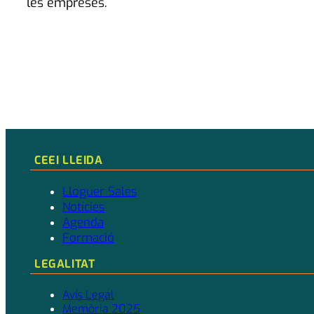
les empreses.
CEEI LLEIDA
Lloguer Sales
Notícies
Agenda
Formació
LEGALITAT
Avís Legal
Memòria 2025