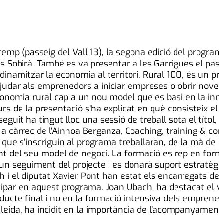
 Tremp (passeig del Vall 13), la segona edició del progr
rs Sobirà. També es va presentar a les Garrigues el pas
 dinamitzar la economia al territori. Rural 100, és un 
dar als emprenedors a iniciar empreses o obrir noves
conomia rural cap a un nou model que es basi en la inn
decurs de la presentació s’ha explicat en què consisteix 
seguit ha tingut lloc una sessió de treball sota el títol,
àrrec de l’Ainhoa Berganza, Coaching, training & con
e s’inscriguin al programa treballaran, de la mà de l
t del seu model de negoci. La formació es rep en for
n seguiment del projecte i es donarà suport estratègi
h i el diputat Xavier Pont han estat els encarregats de
icipar en aquest programa. Joan Ubach, ha destacat el 
ucte final i no en la formació intensiva dels emprened
Lleida, ha incidit en la importància de l’acompanyament