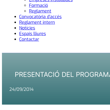
Formació
Reglament
Convocatòria d’accés
Reglament intern
Notícies
Espais lliures
Contactar
PRESENTACIÓ DEL PROGRAMA
24/09/2014