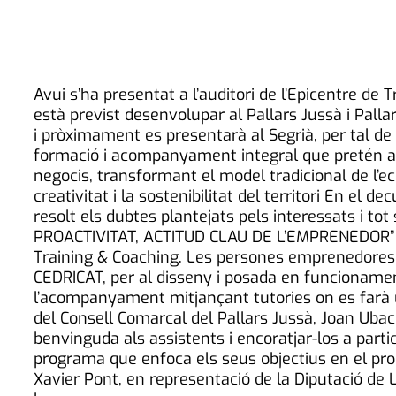
Avui s’ha presentat a l’auditori de l’Epicentre de
està previst desenvolupar al Pallars Jussà i Palla
i pròximament es presentarà al Segrià, per tal de
formació i acompanyament integral que pretén aju
negocis, transformant el model tradicional de l’e
creativitat i la sostenibilitat del territori En el 
resolt els dubtes plantejats pels interessats i tot 
PROACTIVITAT, ACTITUD CLAU DE L’EMPRENEDOR” a c
Training & Coaching. Les persones emprenedores qu
CEDRICAT, per al disseny i posada en funcionamen
l’acompanyament mitjançant tutories on es farà u
del Consell Comarcal del Pallars Jussà, Joan Ubac
benvinguda als assistents i encoratjar-los a part
programa que enfoca els seus objectius en el prod
Xavier Pont, en representació de la Diputació de 