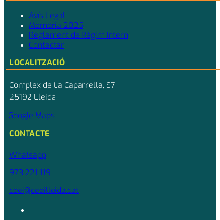
Avís Legal
Memòria 2025
Reglament de Règim Intern
Contactar
LOCALITZACIÓ
Complex de La Caparrella, 97
25192 Lleida
Google Maps
CONTACTE
Whatsapp
973 221 119
ceei@ceeilleida.cat