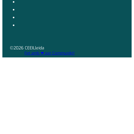
©2026 CEEILleida
Fet amb ❤ per Communikt!