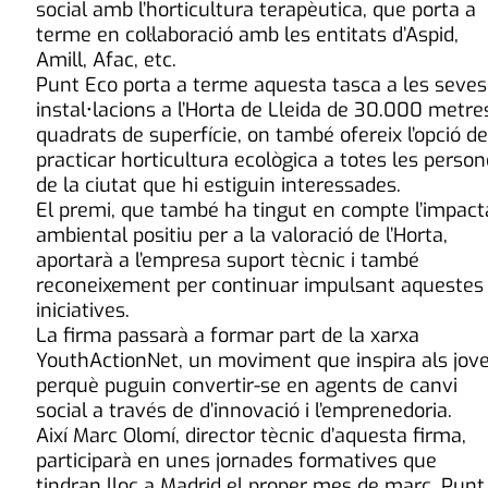
social amb l’horticultura terapèutica, que porta a
terme en col·laboració amb les entitats d’Aspid,
Amill, Afac, etc.
Punt Eco porta a terme aquesta tasca a les seves
instal•lacions a l’Horta de Lleida de 30.000 metre
quadrats de superfície, on també ofereix l’opció de
practicar horticultura ecològica a totes les perso
de la ciutat que hi estiguin interessades.
El premi, que també ha tingut en compte l’impact
ambiental positiu per a la valoració de l’Horta,
aportarà a l’empresa suport tècnic i també
reconeixement per continuar impulsant aquestes
iniciatives.
La firma passarà a formar part de la xarxa
YouthActionNet, un moviment que inspira als jov
perquè puguin convertir-se en agents de canvi
social a través de d’innovació i l’emprenedoria.
Així Marc Olomí, director tècnic d’aquesta firma,
participarà en unes jornades formatives que
tindran lloc a Madrid el proper mes de març. Punt