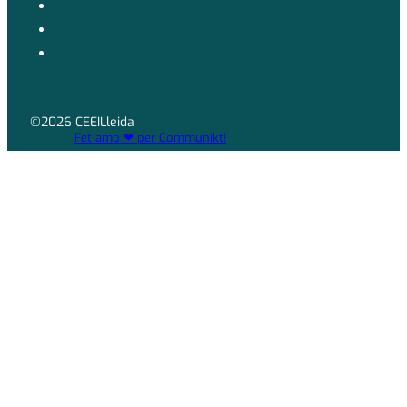
©2026 CEEILleida
Fet amb ❤ per Communikt!