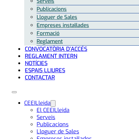
Serveis
Publicacions
Lloguer de Sales
Empreses instal·lades
Formació
Reglament
CONVOCATÒRIA D’ACCÉS
REGLAMENT INTERN
NOTÍCIES
ESPAIS LLIURES
CONTACTAR
CEEILleida
El CEEILleida
Serveis
Publicacions
Lloguer de Sales
Empreses instal·lades