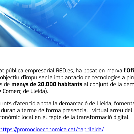
titat pública empresarial RED.es, ha posat en marxa
l’Of
l’objectiu d’impulsar la implantació de tecnologies a p
is de
menys de 20.000 habitants
al conjunt de la dem
e Comerç de Lleida).
unts d’atenció a tota la demarcació de Lleida, fomenta
 duran a terme de forma presencial i virtual arreu del t
econòmic local en el repte de la transformació digital.
https://promocioeconomica.cat/oaprlleida/
.