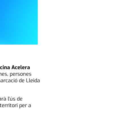
icina Acelera
imes, persones
arcació de Lleida
rà l’ús de
erritori per a