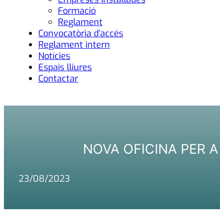
Formació
Reglament
Convocatòria d’accés
Reglament intern
Notícies
Espais lliures
Contactar
NOVA OFICINA PER 
23/08/2023