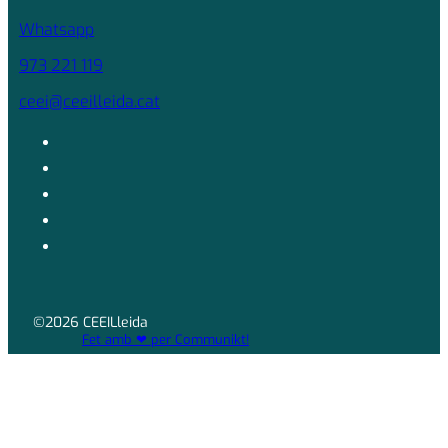
Whatsapp
973 221 119
ceei@ceeilleida.cat
©2026 CEEILleida
Fet amb ❤ per Communikt!