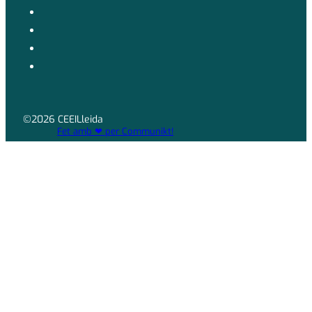
©2026 CEEILleida
Fet amb ❤ per Communikt!