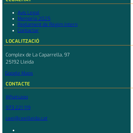
Avís Legal
Memòria 2025
Reglament de Règim Intern
Contactar
LOCALITZACIÓ
Complex de La Caparrella, 97
25192 Lleida
Google Maps
CONTACTE
Whatsapp
973 221 119
ceei@ceeilleida.cat