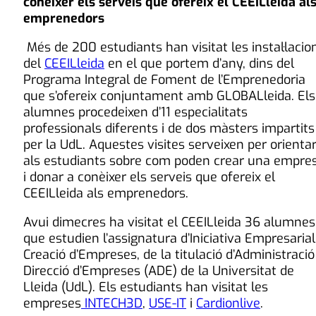
conèixer els serveis que ofereix el CEEILleida al
emprenedors
Més de 200 estudiants han visitat les instal·lacio
del
CEEILleida
en el que portem d’any, dins del
Programa Integral de Foment de l’Emprenedoria
que s’ofereix conjuntament amb GLOBALleida. Els
alumnes procedeixen d’11 especialitats
professionals diferents i de dos màsters impartits
per la UdL. Aquestes visites serveixen per orienta
als estudiants sobre com poden crear una empre
i donar a conèixer els serveis que ofereix el
CEEILleida als emprenedors.
Avui dimecres ha visitat el CEEILleida 36 alumnes
que estudien l’assignatura d’Iniciativa Empresarial
Creació d’Empreses, de la titulació d’Administració 
Direcció d’Empreses (ADE) de la Universitat de
Lleida (UdL). Els estudiants han visitat les
empreses
INTECH3D
,
USE-IT
i
Cardionlive
.