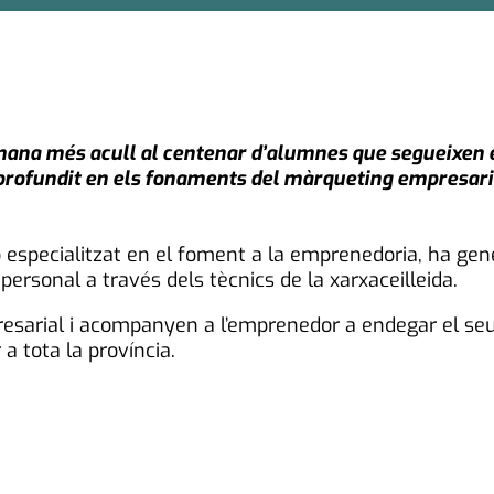
etmana més acull al centenar d’alumnes que segueixen 
profundit en els fonaments del màrqueting empresari
 especialitzat en el foment a la emprenedoria, ha gener
rsonal a través dels tècnics de la xarxaceilleida.
mpresarial i acompanyen a l’emprenedor a endegar el se
 a tota la província.