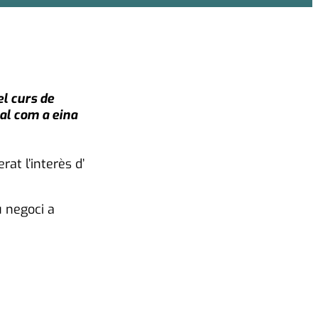
el curs de
al com a eina
at l’interès d’
u negoci a