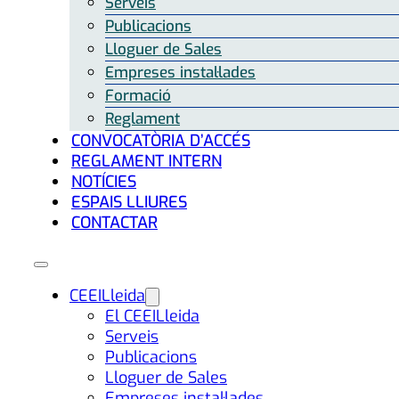
Serveis
Publicacions
Lloguer de Sales
Empreses instal·lades
Formació
Reglament
CONVOCATÒRIA D’ACCÉS
REGLAMENT INTERN
NOTÍCIES
ESPAIS LLIURES
CONTACTAR
CEEILleida
El CEEILleida
Serveis
Publicacions
Lloguer de Sales
Empreses instal·lades