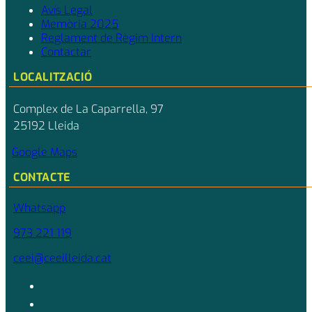
Avís Legal
Memòria 2025
Reglament de Règim Intern
Contactar
LOCALITZACIÓ
Complex de La Caparrella, 97
25192 Lleida
Google Maps
CONTACTE
Whatsapp
973 221 119
ceei@ceeilleida.cat