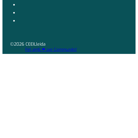
©2026 CEEILleida
Fet amb ❤ per Communikt!