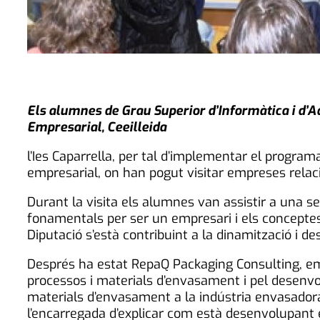
Els alumnes de Grau Superior d’Informàtica i d’Adm
Empresarial, Ceeilleida
l’Ies Caparrella, per tal d’implementar el progra
empresarial, on han pogut visitar empreses rela
Durant la visita els alumnes van assistir a una ses
fonamentals per ser un empresari i els conceptes 
Diputació s’està contribuint a la dinamització i 
Després ha estat RepaQ Packaging Consulting, emp
processos i materials d’envasament i pel desenv
materials d’envasament a la indústria envasadora, 
l’encarregada d’explicar com està desenvolupant 