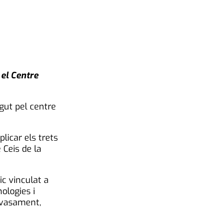
 el Centre
gut pel centre
licar els trets
 Ceis de la
c vinculat a
ologies i
envasament,