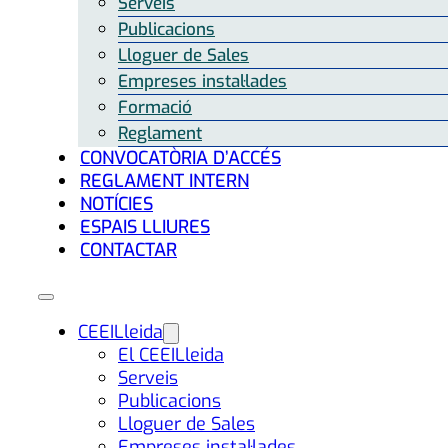
Serveis
Publicacions
Lloguer de Sales
Empreses instal·lades
Formació
Reglament
CONVOCATÒRIA D’ACCÉS
REGLAMENT INTERN
NOTÍCIES
ESPAIS LLIURES
CONTACTAR
CEEILleida
El CEEILleida
Serveis
Publicacions
Lloguer de Sales
Empreses instal·lades