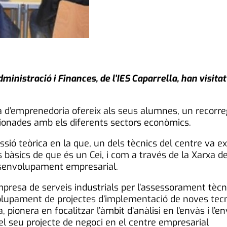
inistració i Finances, de l’IES Caparrella, han visitat
ma d’emprenedoria ofereix als seus alumnes, un recorre
cionades amb els diferents sectors econòmics.
sió teòrica en la que, un dels tècnics del centre va exp
bàsics de que és un Cei, i com a través de la Xarxa de
desenvolupament empresarial.
resa de serveis industrials per l’assessorament tècni
olupament de projectes d’implementació de noves tecn
pionera en focalitzar l’àmbit d’anàlisi en l’envàs i l’
el seu projecte de negoci en el centre empresarial