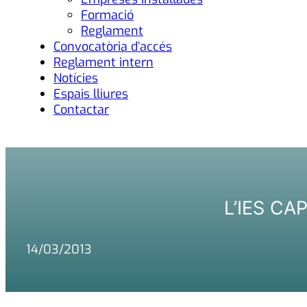
Formació
Reglament
Convocatòria d’accés
Reglament intern
Notícies
Espais lliures
Contactar
L’IES CA
14/03/2013