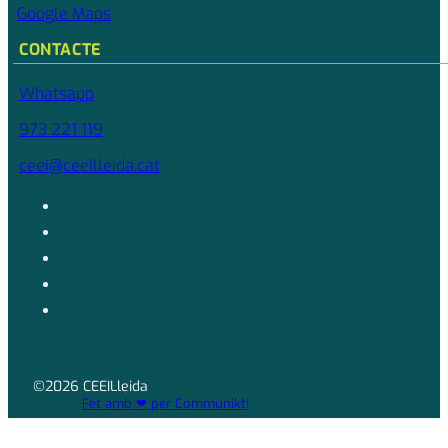
Google Maps
CONTACTE
Whatsapp
973 221 119
ceei@ceeilleida.cat
©2026 CEEILleida
Fet amb ❤ per Communikt!