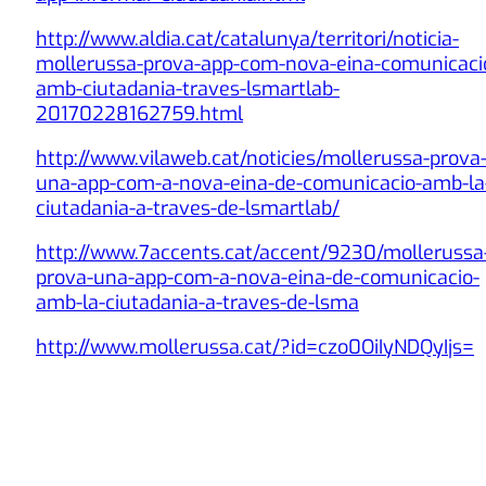
http://www.aldia.cat/catalunya/territori/noticia-
mollerussa-prova-app-com-nova-eina-comunicaci
amb-ciutadania-traves-lsmartlab-
20170228162759.html
http://www.vilaweb.cat/noticies/mollerussa-prova
una-app-com-a-nova-eina-de-comunicacio-amb-la
ciutadania-a-traves-de-lsmartlab/
http://www.7accents.cat/accent/9230/mollerussa
prova-una-app-com-a-nova-eina-de-comunicacio-
amb-la-ciutadania-a-traves-de-lsma
http://www.mollerussa.cat/?id=czo0OiIyNDQyIjs=