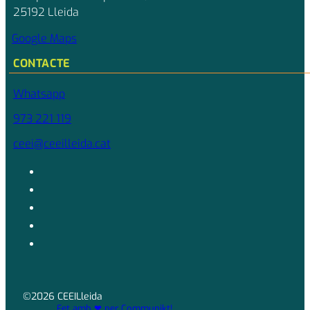
25192 Lleida
Google Maps
CONTACTE
Whatsapp
973 221 119
ceei@ceeilleida.cat
©2026 CEEILleida
Fet amb ❤ per Communikt!