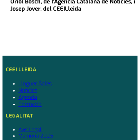
Oriol Bosch, de l’Agència Catalana de Notícies, i
Josep Jover, del CEEILleida
CEEI LLEIDA
Lloguer Sales
Notícies
Agenda
Formació
LEGALITAT
Avís Legal
Memòria 2025