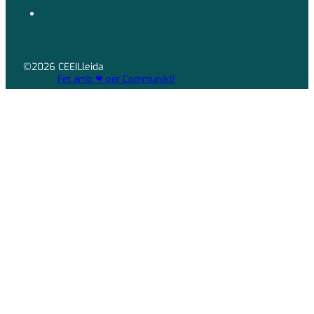
©2026 CEEILleida
Fet amb ❤ per Communikt!