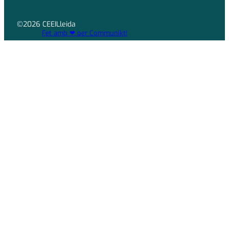
©2026 CEEILleida
Fet amb ❤ per Communikt!