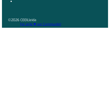
©2026 CEEILleida
Fet amb ❤ per Communikt!