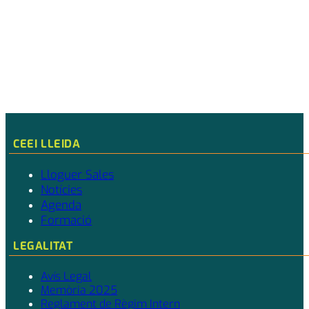
CEEI LLEIDA
Lloguer Sales
Notícies
Agenda
Formació
LEGALITAT
Avís Legal
Memòria 2025
Reglament de Règim Intern