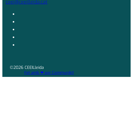
ceei@ceeilleida.cat
©2026 CEEILleida
Fet amb ❤ per Communikt!