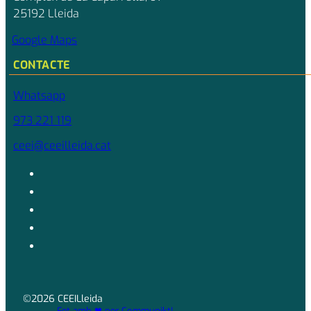
25192 Lleida
Google Maps
CONTACTE
Whatsapp
973 221 119
ceei@ceeilleida.cat
©2026 CEEILleida
Fet amb ❤ per Communikt!