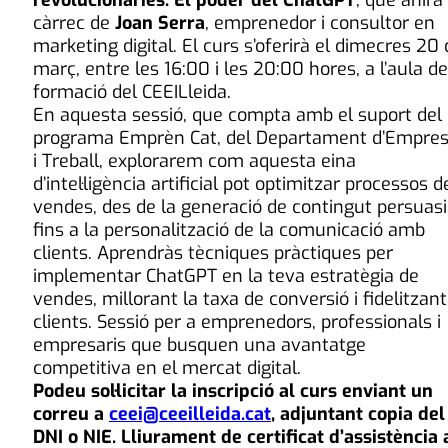
revolucionàries. El poder del ChatGPT
, que anirà
càrrec de
Joan Serra
, emprenedor i consultor en
marketing digital. El curs s’oferirà el dimecres 20
març, entre les 16:00 i les 20:00 hores, a l’aula de
formació del CEEILleida.
En aquesta sessió, que compta amb el suport del
programa Emprèn Cat, del Departament d’Empre
i Treball, explorarem com aquesta eina
d’intel·ligència artificial pot optimitzar processos d
vendes, des de la generació de contingut persuas
fins a la personalització de la comunicació amb
clients. Aprendràs tècniques pràctiques per
implementar ChatGPT en la teva estratègia de
vendes, millorant la taxa de conversió i fidelitzant
clients. Sessió per a emprenedors, professionals i
empresaris que busquen una avantatge
competitiva en el mercat digital.
Podeu sol·licitar la inscripció al curs enviant un
correu a
ceei@ceeilleida.cat
, adjuntant copia del
DNI o NIE. Lliurament de certificat d’assistència 