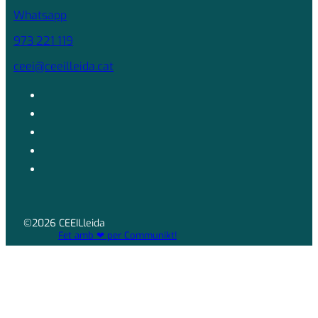
Whatsapp
973 221 119
ceei@ceeilleida.cat
©2026 CEEILleida
Fet amb ❤ per Communikt!