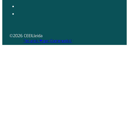
©2026 CEEILleida
Fet amb ❤ per Communikt!