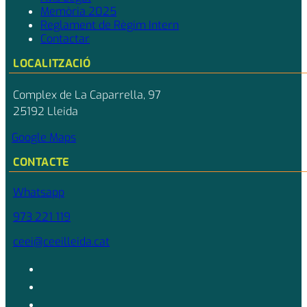
Memòria 2025
Reglament de Règim Intern
Contactar
LOCALITZACIÓ
Complex de La Caparrella, 97
25192 Lleida
Google Maps
CONTACTE
Whatsapp
973 221 119
ceei@ceeilleida.cat