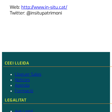
Web:
http://www.in-situ.cat/
CEEI LLEIDA
Lloguer Sales
Notícies
Agenda
Formació
LEGALITAT
Avís Legal