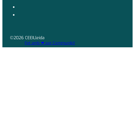
©2026 CEEILleida
Fet amb ❤ per Communikt!