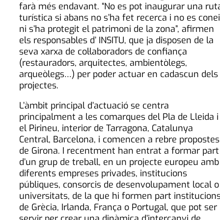
farà més endavant. “No es pot inaugurar una rut
turística si abans no s’ha fet recerca i no es cone
ni s’ha protegit el patrimoni de la zona”, afirmen
els responsables d’ INSITU, que ja disposen de la
seva xarxa de col·laboradors de confiança
(restauradors, arquitectes, ambientòlegs,
arqueòlegs…) per poder actuar en cadascun dels
projectes.
L’àmbit principal d’actuació se centra
principalment a les comarques del Pla de Lleida i
el Pirineu, interior de Tarragona, Catalunya
Central, Barcelona, i comencen a rebre propostes
de Girona. I recentment han entrat a formar part
d’un grup de treball, en un projecte europeu amb
diferents empreses privades, institucions
públiques, consorcis de desenvolupament local o
universitats, de la que hi formen part institucion
de Grècia, Irlanda, França o Portugal, que pot ser
servir per crear una dinàmica d’intercanvi de