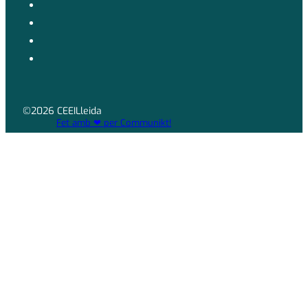
©2026 CEEILleida
Fet amb ❤ per Communikt!