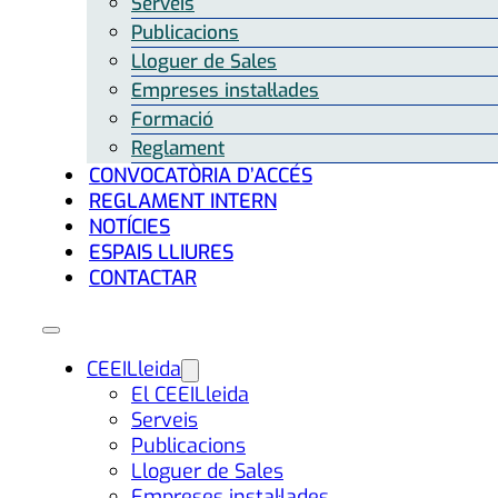
Serveis
Publicacions
Lloguer de Sales
Empreses instal·lades
Formació
Reglament
CONVOCATÒRIA D’ACCÉS
REGLAMENT INTERN
NOTÍCIES
ESPAIS LLIURES
CONTACTAR
CEEILleida
El CEEILleida
Serveis
Publicacions
Lloguer de Sales
Empreses instal·lades