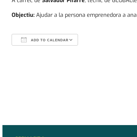
A càrrec de
Salvador Pifarré
, tècnic de GLOBALle
Objectiu:
Ajudar a la persona emprenedora a anali
ADD TO CALENDAR
Download ICS
Google Calendar