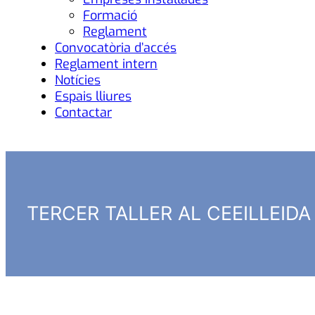
Formació
Reglament
Convocatòria d’accés
Reglament intern
Notícies
Espais lliures
Contactar
TERCER TALLER AL CEEILLEID