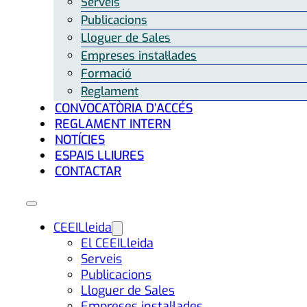
Serveis
Publicacions
Lloguer de Sales
Empreses instal·lades
Formació
Reglament
CONVOCATÒRIA D’ACCÉS
REGLAMENT INTERN
NOTÍCIES
ESPAIS LLIURES
CONTACTAR
CEEILleida
El CEEILleida
Serveis
Publicacions
Lloguer de Sales
Empreses instal·lades