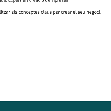
ida. Expert en creació d’empreses.
tzar els conceptes claus per crear el seu negoci.
iCalendar
Office 365
O