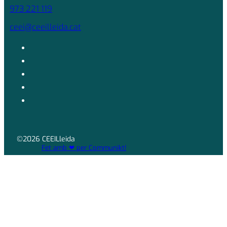
973 221 119
ceei@ceeilleida.cat
©2026 CEEILleida
Fet amb ❤ per Communikt!