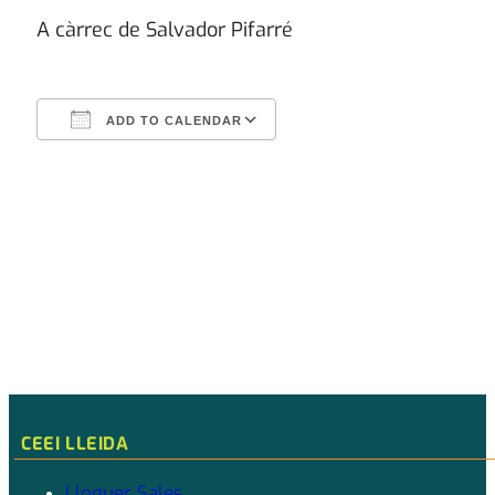
A càrrec de Salvador Pifarré
ADD TO CALENDAR
Download ICS
Google Calendar
CEEI LLEIDA
Lloguer Sales