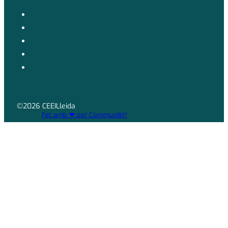
©2026 CEEILleida
Fet amb ❤ per Communikt!