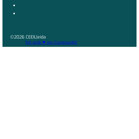
©2026 CEEILleida
Fet amb ❤ per Communikt!