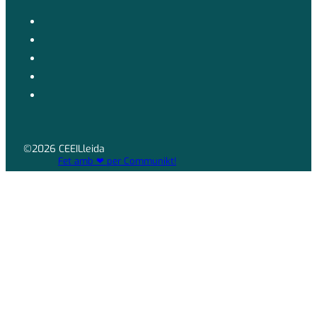
©2026 CEEILleida
Fet amb ❤ per Communikt!