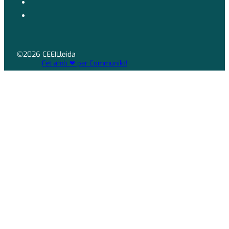
©2026 CEEILleida
Fet amb ❤ per Communikt!