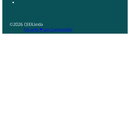
©2026 CEEILleida
Fet amb ❤ per Communikt!