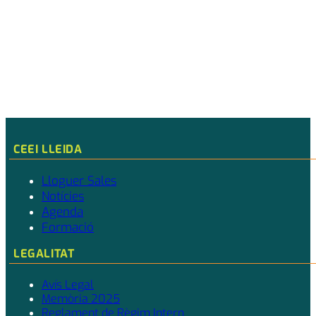
CEEI LLEIDA
Lloguer Sales
Notícies
Agenda
Formació
LEGALITAT
Avís Legal
Memòria 2025
Reglament de Règim Intern