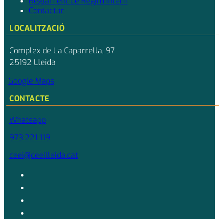
Reglament de Règim Intern
Contactar
LOCALITZACIÓ
Complex de La Caparrella, 97
25192 Lleida
Google Maps
CONTACTE
Whatsapp
973 221 119
ceei@ceeilleida.cat