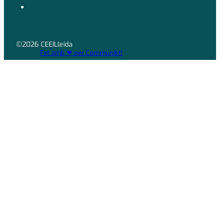
©2026 CEEILleida
Fet amb ❤ per Communikt!