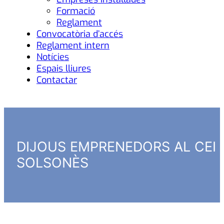
Formació
Reglament
Convocatòria d’accés
Reglament intern
Notícies
Espais lliures
Contactar
DIJOUS EMPRENEDORS AL CEI
SOLSONÈS